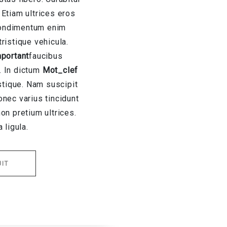
. Etiam ultrices eros
 condimentum enim
ristique vehicula.
portant
faucibus
. In dictum
Mot_clef
istique. Nam suscipit
nec varius tincidunt
on pretium ultrices.
a ligula.
UIT