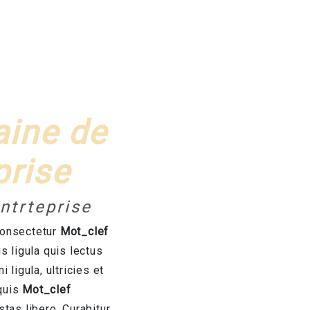
aine de
prise
ntrteprise
consectetur
Mot_clef
s ligula quis lectus
 ligula, ultricies et
 quis
Mot_clef
tas libero. Curabitur