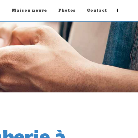
e
Maison neuve
Photos
Contact
s
berie à