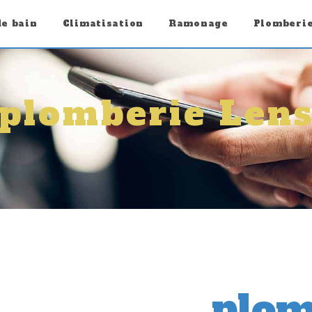
de bain
Climatisation
Ramonage
Plomberi
plomberie Len
plom