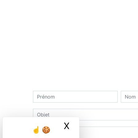
X
Masquer le ban