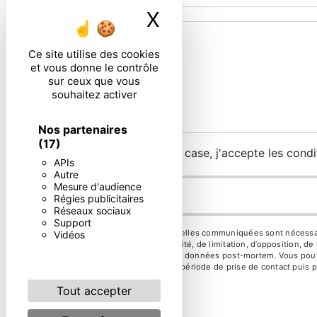
X
Masquer le ban
Ce site utilise des cookies
et vous donne le contrôle
sur ceux que vous
souhaitez activer
Nos partenaires
(17)
En cochant cette case, j'accepte les condi
APIs
Autre
Mesure d'audience
Régies publicitaires
Réseaux sociaux
Support
** Les données personnelles communiquées sont nécessaires 
Vidéos
d’effacement, de portabilité, de limitation, d’opposition, 
d’organiser le sort de vos données post-mortem. Vous pouve
vos données pendant la période de prise de contact puis pe
Tout accepter