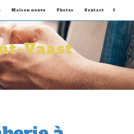
e
Maison neuve
Photos
Contact
nt-Vaast
berie à