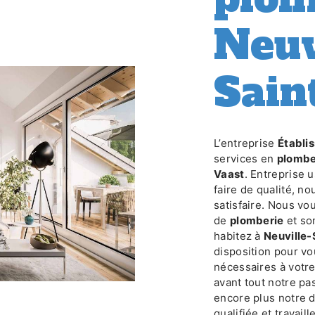
Neuv
Sain
L’entreprise
Établ
services en
plombe
Vaast
. Entreprise 
faire de qualité, n
satisfaire. Nous vo
de
plomberie
et so
habitez à
Neuville-
disposition pour v
nécessaires à votr
avant tout notre pa
encore plus notre d
qualifiée et travail