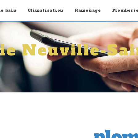
de bain
Climatisation
Ramonage
Plomberi
ie Neuville-Sai
plom