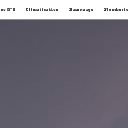
ice N°2
Climatisation
Ramonage
Plomberi