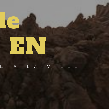
de
- EN
E À LA VILLE