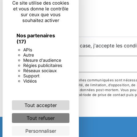
Ce site utilise des cookies
et vous donne le contrôle
sur ceux que vous
souhaitez activer
Nos partenaires
(17)
En cochant cette case, j'accepte les condi
APIs
Autre
Mesure d'audience
Régies publicitaires
Réseaux sociaux
Support
** Les données personnelles communiquées sont nécessaires 
Vidéos
d’effacement, de portabilité, de limitation, d’opposition, 
d’organiser le sort de vos données post-mortem. Vous pouve
vos données pendant la période de prise de contact puis pe
Tout accepter
Tout refuser
Personnaliser