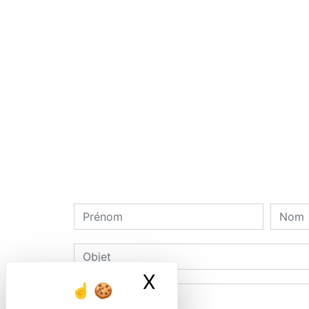
X
Masquer le ban