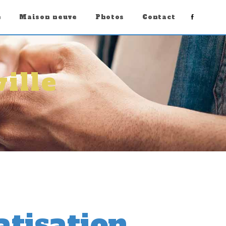
e
Maison neuve
Photos
Contact
ille
atisation