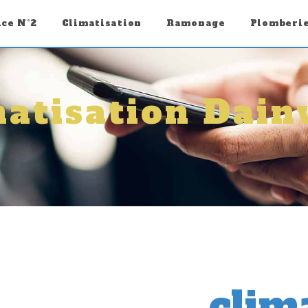
ice N°2
Climatisation
Ramonage
Plomberi
matisation Dainv
clim