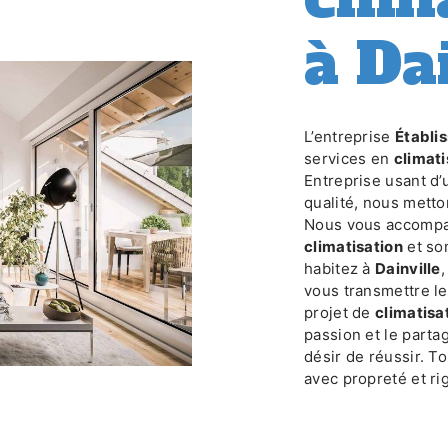
à Da
L’entreprise
Établ
services en
climati
Entreprise usant d’
qualité, nous metto
Nous vous accompag
climatisation
et so
habitez à
Dainville
vous transmettre l
projet de
climatisa
passion et le parta
désir de réussir. To
avec propreté et ri