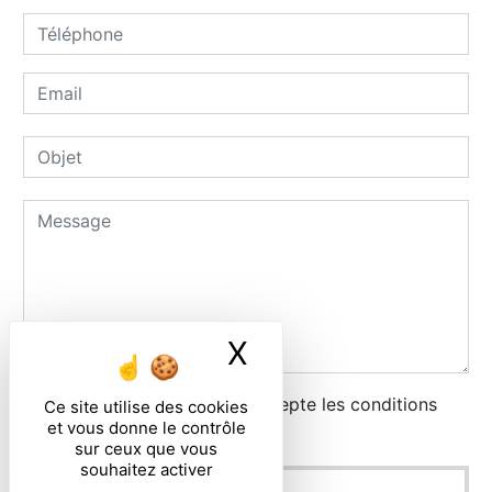
X
Masquer le ban
En cochant cette case, j'accepte les conditions
Ce site utilise des cookies
et vous donne le contrôle
particulières ci-dessous **
sur ceux que vous
souhaitez activer