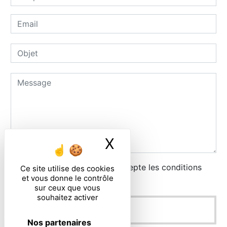
X
Masquer le ban
En cochant cette case, j'accepte les conditions
Ce site utilise des cookies
et vous donne le contrôle
particulières ci-dessous **
sur ceux que vous
souhaitez activer
ENVOYER
Nos partenaires