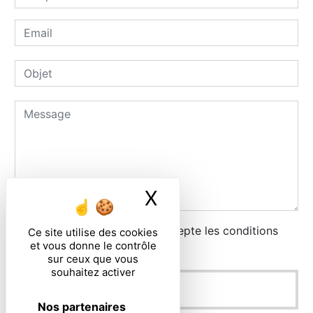
X
Masquer le ban
En cochant cette case, j'accepte les conditions
Ce site utilise des cookies
et vous donne le contrôle
particulières ci-dessous **
sur ceux que vous
souhaitez activer
ENVOYER
Nos partenaires