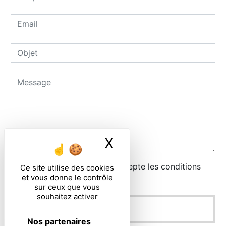
X
Masquer le ban
En cochant cette case, j'accepte les conditions
Ce site utilise des cookies
et vous donne le contrôle
particulières ci-dessous **
sur ceux que vous
souhaitez activer
ENVOYER
Nos partenaires